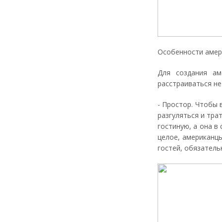
Особенности амери
Для создания ам
расстраиваться не
- Простор. Чтобы
разгуляться и тра
гостиную, а она в
целое, американц
гостей, обязатель