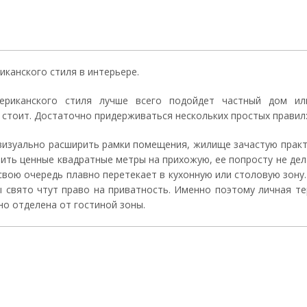
канского стиля в интерьере.
ериканского стиля лучше всего подойдет частный дом и
 стоит. Достаточно придерживаться нескольких простых правил
 визуально расширить рамки помещения, жилище зачастую практ
тить ценные квадратные метры на прихожую, ее попросту не дел
 свою очередь плавно перетекает в кухонную или столовую зон
ы свято чтут право на приватность. Именно поэтому личная те
но отделена от гостиной зоны.