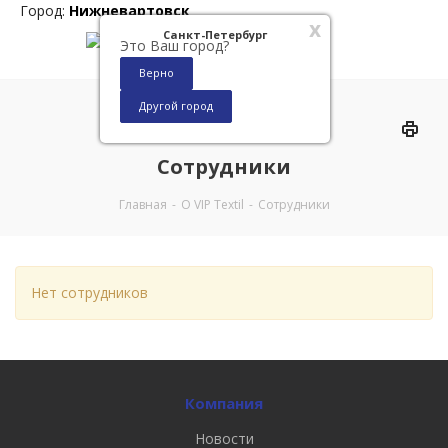
Город:
Нижневартовск
x
Санкт-Петербург
Это Ваш город?
Верно
Другой город
0
Сотрудники
Главная
-
О VIP Textil
-
Сотрудники
Нет сотрудников
Компания
Новости