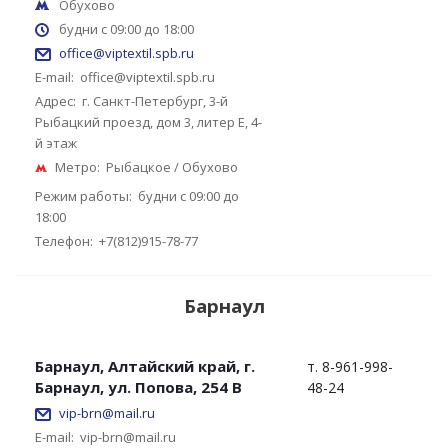
Обухово
будни с 09:00 до 18:00
office@viptextil.spb.ru
E-mail:
office@viptextil.spb.ru
Адрес:
г. Санкт-Петербург, 3-й
Рыбацкий проезд, дом 3, литер Е, 4-
й этаж
Метро:
Рыбацкое / Обухово
Режим работы:
будни с 09:00 до
18:00
Телефон:
+7(812)915-78-77
Барнаул
Барнаул, Алтайский край, г.
т. 8-961-998-
Барнаул, ул. Попова, 254 В
48-24
vip-brn@mail.ru
E-mail:
vip-brn@mail.ru