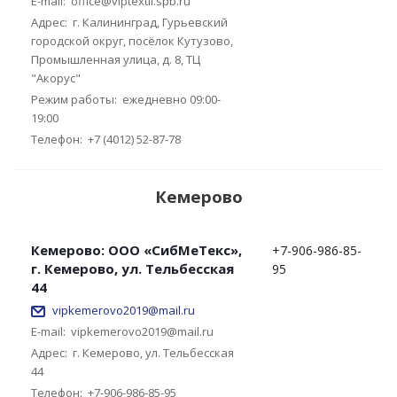
E-mail:
office@viptextil.spb.ru
Адрес:
г. Калининград, Гурьевский
городской округ, посёлок Кутузово,
Промышленная улица, д. 8, ТЦ
"Акорус"
Режим работы:
ежедневно 09:00-
19:00
Телефон:
+7 (4012) 52-87-78
Кемерово
Кемерово: ООО «СибМеТекс»,
+7-906-986-85-
г. Кемерово, ул. Тельбесская
95
44
vipkemerovo2019@mail.ru
E-mail:
vipkemerovo2019@mail.ru
Адрес:
г. Кемерово, ул. Тельбесская
44
Телефон:
+7-906-986-85-95