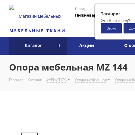
Город:
Таганрог
Нижневартовск
Это Ваш город?
Верно
Дру
МЕБЕЛЬНЫЕ ТКАНИ
Каталог
Акции
О к
Опора мебельная MZ 144
Главная
-
Каталог
-
ФУРНИТУРА
-
Опора мебельная
-
Опора меб