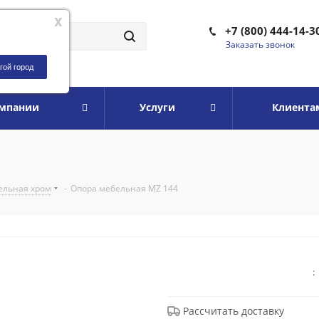
x
+7 (800) 444-14-3
Заказать звонок
гой город
омпании
Услуги
Клиента
ельная хром
-
Опора мебельная MZ 144
:
Рассчитать доставку