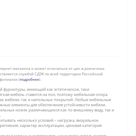
тернет-магазина и может отличаться от цен в розничных
ествляется службой СДЭК по всей территории Российской
филиалах (
подробнее
).
й фурнитуры, имеющей как эстетическое, таки
гкая мебель ставится на пол, поэтому мебельная опора
ак мебели, так и напольных покрытий. Любые мебельные
жные элементы для обеспечения устойчивости мебели.
ельных ножек различающихся как по внешнему виду, так и
.
итывать несколько условий – нагрузка, визуальное
репления, характер эксплуатации, ценовая категория
ся из различных материалов, чаще всего используются