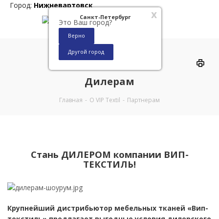
Город:
Нижневартовск
x
Санкт-Петербург
Это Ваш город?
Верно
Другой город
0
Дилерам
Главная
-
О VIP Textil
-
Партнерам
Cтань ДИЛЕРОМ компании ВИП-
ТЕКСТИЛЬ!
Крупнейший дистрибьютор мебельных тканей «Вип-
текстиль» предлагает выгодные условия дилерского