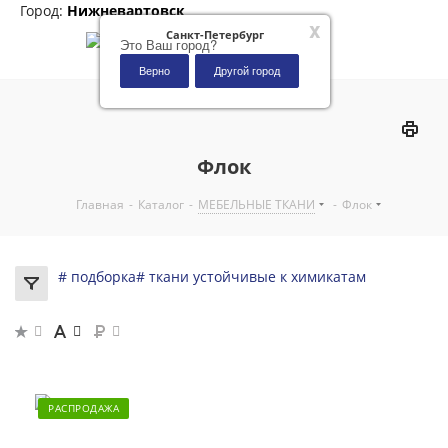
Город:
Нижневартовск
x
Санкт-Петербург
Это Ваш город?
Верно
Другой город
0
Флок
Главная
-
Каталог
-
МЕБЕЛЬНЫЕ ТКАНИ
-
Флок
# подборка
# ткани устойчивые к химикатам
РАСПРОДАЖА