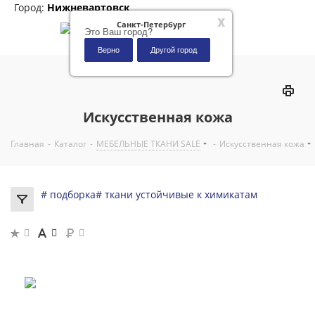
Город:
Нижневартовск
x
Санкт-Петербург
Это Ваш город?
Верно
Другой город
0
Искусственная кожа
Главная
-
Каталог
-
МЕБЕЛЬНЫЕ ТКАНИ SALE
-
Искусственная кожа
# подборка
# ткани устойчивые к химикатам