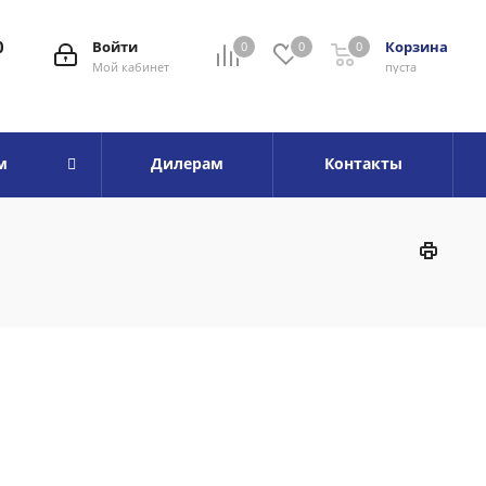
0
Войти
Корзина
0
0
0
Мой кабинет
пуста
м
Дилерам
Контакты