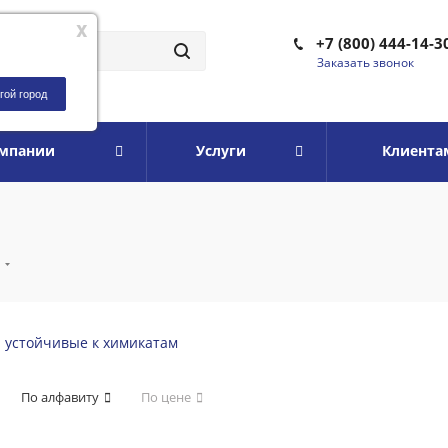
x
+7 (800) 444-14-3
Заказать звонок
гой город
омпании
Услуги
Клиента
я
и устойчивые к химикатам
По алфавиту
По цене