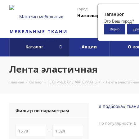
Город:
Таганрог
Нижневартовск
Это Ваш город?
Верно
Дру
МЕБЕЛЬНЫЕ ТКАНИ
Каталог
Акции
О к
Лента эластичная
Главная
-
Каталог
-
ТЕХНИЧЕСКИЕ МАТЕРИАЛЫ
-
Лента эластична
# подборка
# ткан
Фильтр по параметрам
По популярности