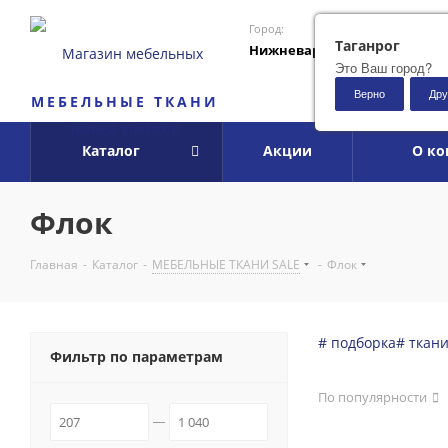
Город:
Таганрог
Нижневартовск
Это Ваш город?
Верно
Дру
МЕБЕЛЬНЫЕ ТКАНИ
Каталог
Акции
О к
Флок
Главная
-
Каталог
-
МЕБЕЛЬНЫЕ ТКАНИ SALE
-
Флок
# подборка
# ткан
Фильтр по параметрам
По популярности