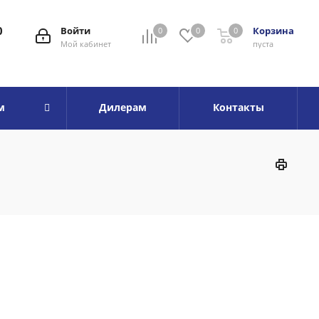
0
Войти
Корзина
0
0
0
Мой кабинет
пуста
м
Дилерам
Контакты