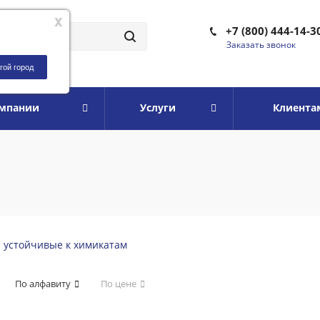
x
+7 (800) 444-14-3
Заказать звонок
гой город
омпании
Услуги
Клиента
и устойчивые к химикатам
По алфавиту
По цене