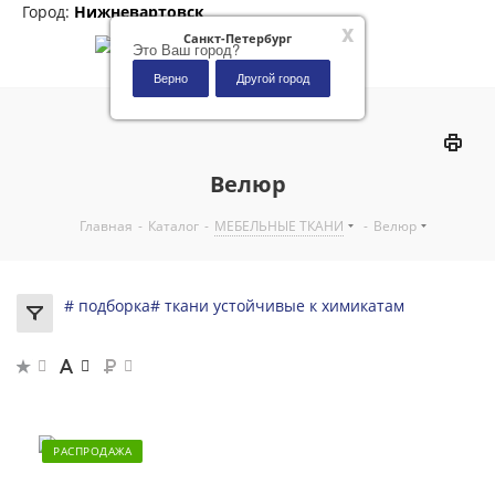
Город:
Нижневартовск
x
Санкт-Петербург
Это Ваш город?
Верно
Другой город
0
Велюр
Главная
-
Каталог
-
МЕБЕЛЬНЫЕ ТКАНИ
-
Велюр
# подборка
# ткани устойчивые к химикатам
РАСПРОДАЖА