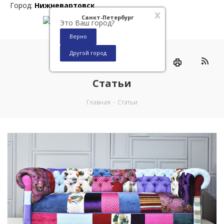
Город:
Нижневартовск
x
Санкт-Петербург
Это Ваш город?
Верно
Другой город
0
Статьи
Главная
-
Статьи