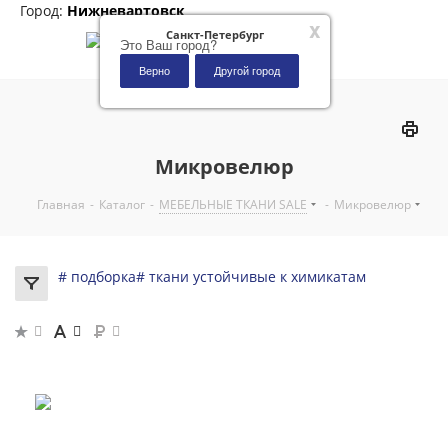
Город:
Нижневартовск
x
Санкт-Петербург
Это Ваш город?
Верно
Другой город
0
Микровелюр
Главная
-
Каталог
-
МЕБЕЛЬНЫЕ ТКАНИ SALE
-
Микровелюр
# подборка
# ткани устойчивые к химикатам