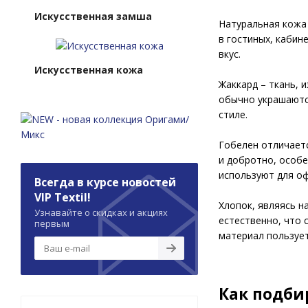
Искусственная замша
Натуральная кожа 
в гостиных, кабин
вкус.
Искусственная кожа
Жаккард – ткань, 
обычно украшаютс
стиле.
Гобелен отличает
и добротно, особе
используют для оф
Всегда в курсе новостей
VIP Textil!
Хлопок, являясь н
Узнавайте о скидках и акциях
естественно, что 
первым
материал пользует
Как подби