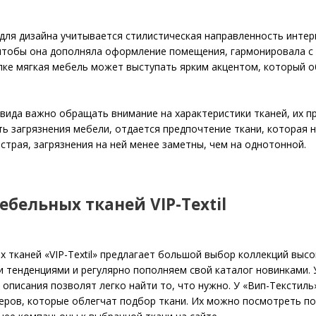
для дизайна учитывается стилистическая направленность интер
чтобы она дополняла оформление помещения, гармонировала с 
лке мягкая мебель может выступать ярким акцентом, который 
ида важно обращать внимание на характеристики тканей, их пр
ь загрязнения мебели, отдается предпочтение ткани, которая н
страя, загрязнения на ней менее заметны, чем на однотонной.
ебельных тканей VIP-Textil
 тканей «VIP-Textil» предлагает большой выбор коллекций выс
 тенденциями и регулярно пополняем свой каталог новинками. У
описания позволят легко найти то, что нужно.
У «Вип-Текстиль
еров, которые облегчат подбор ткани. Их можно посмотреть п