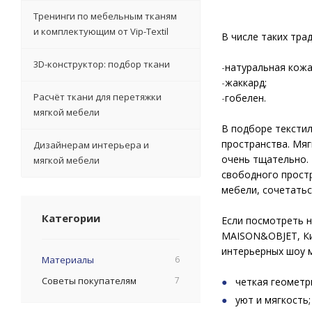
Тренинги по мебельным тканям
и комплектующим от Vip-Textil
В числе таких тра
3D-конструктор: подбор ткани
-
натуральная кожа
-
жаккард;
Расчёт ткани для перетяжки
-
гобелен.
мягкой мебели
В подборе тексти
пространства. Мяг
Дизайнерам интерьера и
очень тщательно.
мягкой мебели
свободного прост
мебели, сочетатьс
Категории
Если посмотреть н
MAISON&OBJET, Ки
интерьерных шоу 
Материалы
6
Советы покупателям
7
четкая геометр
уют и мягкость;