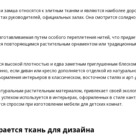
и замша относятся к элитным тканям и являются наиболее дор
етах руководителей, официальных залах. Она смотрится солидн
изготавливаемая путем особого переплетения нитей, что прида
я повторяющимся растительным орнаментом или традиционным 
ся высокой плотностью и едва заметным приглушенным блеском.
нно, если диван или кресло дополняется отделкой из натуральн
ормления интерьеров в классическом, восточном стилях и арт-
атуральным растительным материалом, привлекает своей эколог
с успехом используется в интерьерах, оформленных в стиле кант
ся спросом при изготовлении мебели для детских комнат.
рается ткань для дизайна