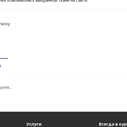
ее компаньоны к выбранной ткани на сайте.
писку
и
иев...
Услуги
Всегда в кур